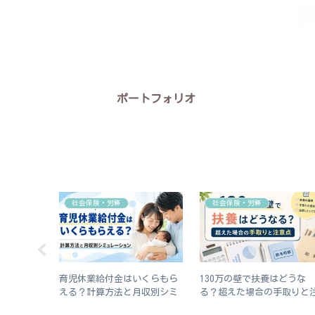
ポートフォリオ
社会保険・労務
社会保険・労務
でもわかる
育児休業給付金はいくらもら
130万の壁で扶養はどうな
き方4ステ
える？計算方法と月収別シミ
る？超えた場合の手取りと
ュレーションを総務担当が解
意点