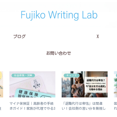
ブログ
X
お問い合わせ
社会保険・労務
キャリア
マイナ保険証｜高齢者の手続
「退職代行は卑怯」は間違
注
きガイド！家族が代理でやる3
い！会社側の言い分を無視し
つの手順
ていい3つの理由