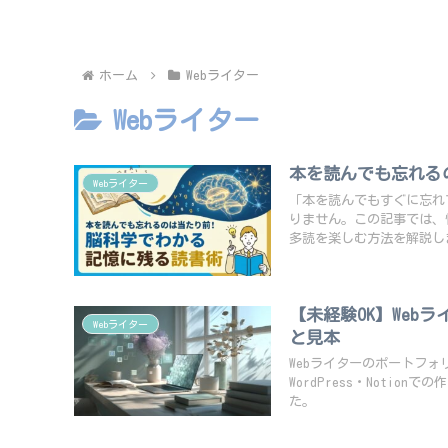
説
ホーム
Webライター
Webライター
本を読んでも忘れる
Webライター
「本を読んでもすぐに忘れ
りません。この記事では、
多読を楽しむ方法を解説し
【未経験OK】Web
Webライター
と見本
Webライターのポートフ
WordPress・Noti
た。