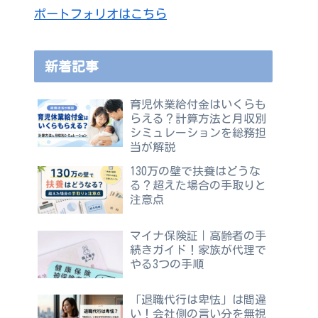
ポートフォリオはこちら
新着記事
育児休業給付金はいくらも
らえる？計算方法と月収別
シミュレーションを総務担
当が解説
130万の壁で扶養はどうな
る？超えた場合の手取りと
注意点
マイナ保険証｜高齢者の手
続きガイド！家族が代理で
やる3つの手順
「退職代行は卑怯」は間違
い！会社側の言い分を無視